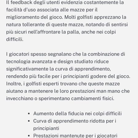
Il feedback degli utenti evidenzia costantemente la
facilità d’uso associata alle mazze per il
miglioramento del gioco. Molti golfisti apprezzano la
natura tollerante di queste mazze, notando di sentirsi
più sicuri nell’affrontare la palla, anche nei colpi
difficili.
I giocatori spesso segnalano che la combinazione di
tecnologia avanzata e design studiato riduce
significativamente la curva di apprendimento,
rendendo più facile per i principianti godere del gioco.
Inoltre, i golfisti esperti trovano che queste mazze
aiutano a mantenere le loro prestazioni man mano che
invecchiano o sperimentano cambiamenti fisici.
Aumento della fiducia nei colpi difficili
Curva di apprendimento ridotta per i
principianti
Prestazioni mantenute per i giocatori