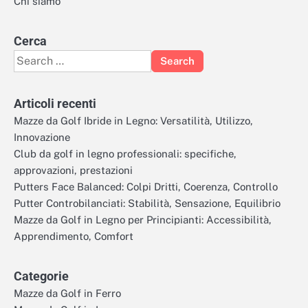
Chi siamo
Cerca
Search
for:
Articoli recenti
Mazze da Golf Ibride in Legno: Versatilità, Utilizzo,
Innovazione
Club da golf in legno professionali: specifiche,
approvazioni, prestazioni
Putters Face Balanced: Colpi Dritti, Coerenza, Controllo
Putter Controbilanciati: Stabilità, Sensazione, Equilibrio
Mazze da Golf in Legno per Principianti: Accessibilità,
Apprendimento, Comfort
Categorie
Mazze da Golf in Ferro