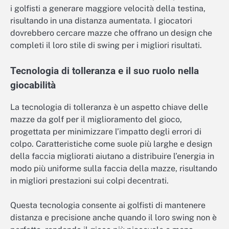
i golfisti a generare maggiore velocità della testina,
risultando in una distanza aumentata. I giocatori
dovrebbero cercare mazze che offrano un design che
completi il loro stile di swing per i migliori risultati.
Tecnologia di tolleranza e il suo ruolo nella
giocabilità
La tecnologia di tolleranza è un aspetto chiave delle
mazze da golf per il miglioramento del gioco,
progettata per minimizzare l’impatto degli errori di
colpo. Caratteristiche come suole più larghe e design
della faccia migliorati aiutano a distribuire l’energia in
modo più uniforme sulla faccia della mazze, risultando
in migliori prestazioni sui colpi decentrati.
Questa tecnologia consente ai golfisti di mantenere
distanza e precisione anche quando il loro swing non è