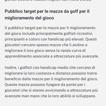
Pubblico target per le mazze da golf per il
miglioramento del gioco
Il pubblico target per le mazze per il miglioramento
del gioco include principalmente golfisti ricreativi,
principianti e coloro con handicap più elevati. Questi
giocatori cercano spesso mazze che li aiutino a
migliorare il loro gioco senza la ripida curva di
apprendimento associata a attrezzature più avanzate.
Inoltre, i golfisti con handicap medio che cercano di
migliorare la loro costanza e distanza possono trarre
beneficio dalle mazze per il miglioramento del gioco.
Queste mazze possono fungere da ponte per i
giocatori che si stanno avvicinando a attrezzature più
avanzate man mano che le loro abilità si sviluppano.