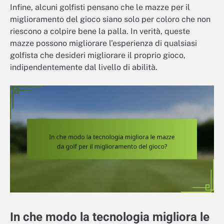
Infine, alcuni golfisti pensano che le mazze per il
miglioramento del gioco siano solo per coloro che non
riescono a colpire bene la palla. In verità, queste
mazze possono migliorare l’esperienza di qualsiasi
golfista che desideri migliorare il proprio gioco,
indipendentemente dal livello di abilità.
In che modo la tecnologia migliora le