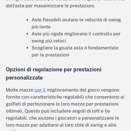
dell’asta per massimizzare le prestazioni.
Aste flessibili aiutano le velocità di swing
più lente
Aste più rigide migliorano il controllo per
swing più veloci
Scegliere la giusta asta è fondamentale
per le prestazioni
Opzioni di regolazione per prestazioni
personalizzate
Molte mazze
per il
miglioramento del gioco vengono
fornite con caratteristiche regolabili che consentono ai
golfisti di perfezionare le loro mazze per prestazioni
ottimali. Questo può includere angoli di loft e lie
regolabili, che aiutano i giocatori a personalizzare le
loro mazze per adattarsi al loro stile di swing e alle