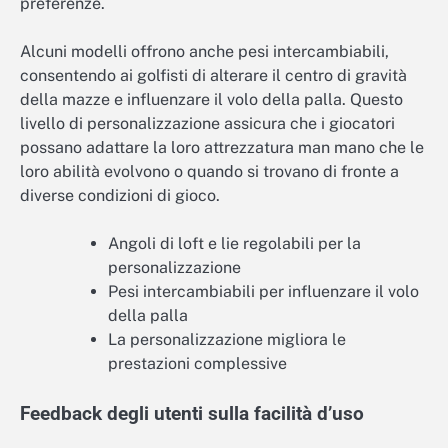
preferenze.
Alcuni modelli offrono anche pesi intercambiabili,
consentendo ai golfisti di alterare il centro di gravità
della mazze e influenzare il volo della palla. Questo
livello di personalizzazione assicura che i giocatori
possano adattare la loro attrezzatura man mano che le
loro abilità evolvono o quando si trovano di fronte a
diverse condizioni di gioco.
Angoli di loft e lie regolabili per la
personalizzazione
Pesi intercambiabili per influenzare il volo
della palla
La personalizzazione migliora le
prestazioni complessive
Feedback degli utenti sulla facilità d’uso