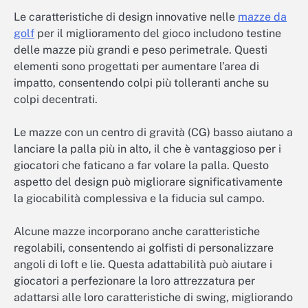
Le caratteristiche di design innovative nelle
mazze da
golf
per il miglioramento del gioco includono testine
delle mazze più grandi e peso perimetrale. Questi
elementi sono progettati per aumentare l’area di
impatto, consentendo colpi più tolleranti anche su
colpi decentrati.
Le mazze con un centro di gravità (CG) basso aiutano a
lanciare la palla più in alto, il che è vantaggioso per i
giocatori che faticano a far volare la palla. Questo
aspetto del design può migliorare significativamente
la giocabilità complessiva e la fiducia sul campo.
Alcune mazze incorporano anche caratteristiche
regolabili, consentendo ai golfisti di personalizzare
angoli di loft e lie. Questa adattabilità può aiutare i
giocatori a perfezionare la loro attrezzatura per
adattarsi alle loro caratteristiche di swing, migliorando