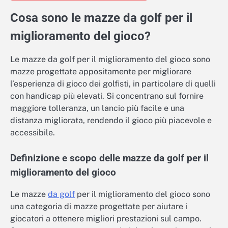
Cosa sono le mazze da golf per il
miglioramento del gioco?
Le mazze da golf per il miglioramento del gioco sono
mazze progettate appositamente per migliorare
l’esperienza di gioco dei golfisti, in particolare di quelli
con handicap più elevati. Si concentrano sul fornire
maggiore tolleranza, un lancio più facile e una
distanza migliorata, rendendo il gioco più piacevole e
accessibile.
Definizione e scopo delle mazze da golf per il
miglioramento del gioco
Le mazze
da golf
per il miglioramento del gioco sono
una categoria di mazze progettate per aiutare i
giocatori a ottenere migliori prestazioni sul campo.