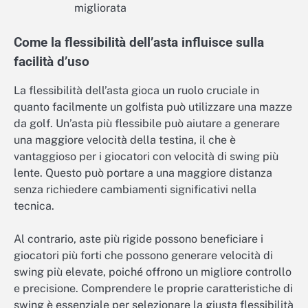
migliorata
Come la flessibilità dell’asta influisce sulla
facilità d’uso
La flessibilità dell’asta gioca un ruolo cruciale in
quanto facilmente un golfista può utilizzare una mazze
da golf. Un’asta più flessibile può aiutare a generare
una maggiore velocità della testina, il che è
vantaggioso per i giocatori con velocità di swing più
lente. Questo può portare a una maggiore distanza
senza richiedere cambiamenti significativi nella
tecnica.
Al contrario, aste più rigide possono beneficiare i
giocatori più forti che possono generare velocità di
swing più elevate, poiché offrono un migliore controllo
e precisione. Comprendere le proprie caratteristiche di
swing è essenziale per selezionare la giusta flessibilità