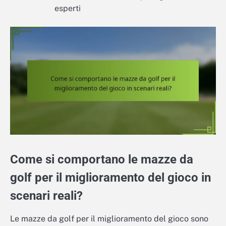
esperti
Come si comportano le mazze da
golf per il miglioramento del gioco in
scenari reali?
Le mazze da golf per il miglioramento del gioco sono