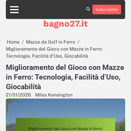
Skip
to
Subscription
About
About
About
Contact
Contact
Contact
Cookie
Cookie
Cookie
Privacy
Privacy
Privacy
Privacy
Privacy
Sitemap
Sitemap
Sitemap
Terms
Terms
Terms
content
Us
Us
Us
Us
Us
Us
Policy
Policy
Policy
Policy
Policy
Policy
Policy
Policy
and
and
and
bagno27.it
Conditions
Conditions
Conditions
Home
Mazze da Golf in Ferro
Miglioramento del Gioco con Mazze in Ferro:
Tecnologia, Facilità d’Uso, Giocabilità
Miglioramento del Gioco con Mazze
in Ferro: Tecnologia, Facilità d’Uso,
Giocabilità
21/01/2026
Miles Kensington